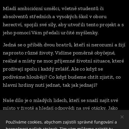
Mladí ambiciózní umělci, včetně studentů či
absolventů středních a vysokých škol v oboru
herectví, spojili své síly, aby utvořili tento projekt a s
jeho pomocí Vám předali určité myšlenky.
Jedná se o příběh dvou bratrů, kteří si nerozumí a žijí
naprosto různé životy. Vidíme poměrně obyčejné,
reálné a místy ne moc příjemné životní situace, které
prožívají spolu i každý zvlášť. Ale co když se
podíváme hlouběji? Co když budeme chtít zjistit, co
hlavní hrdiny nutí jednat, tak jak jednají?
Naše dílo je o mladých lidech, kteří se snaží najít své
místo v životě a hledají odpovědi na své otázky. Jako
každý z nás. V naší inscenaci se krom jiného dotkneme
Používáme cookies, abychom zajistili správné fungování a
takových témat jako jsou drogy, manipulace a samota.
bezpečnost našich stránek. Tím vám můžeme zajistit tu